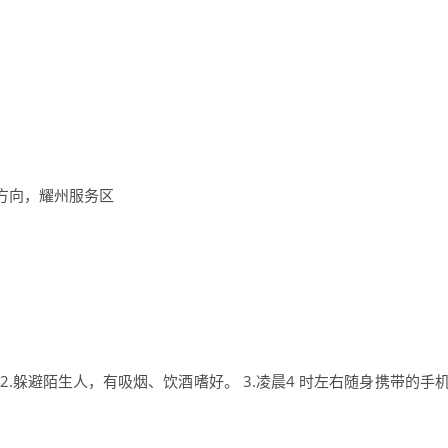
方向，耀州服务区
.躲避陌生人，有吸烟、饮酒嗜好。 3.凌晨4 时左右随身携带的手