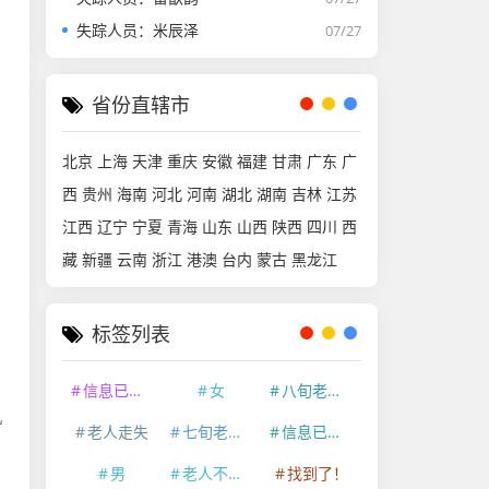
失踪人员：米辰泽
07/27
省份直辖市
北京
上海
天津
重庆
安徽
福建
甘肃
广东
广
西
贵州
海南
河北
河南
湖北
湖南
吉林
江苏
江西
辽宁
宁夏
青海
山东
山西
陕西
四川
西
藏
新疆
云南
浙江
港澳
台内
蒙古
黑龙江
标签列表
信息已经删除
女
八旬老人走失
机
老人走失
七旬老人走失
信息已删除
男
老人不慎走失
找到了！