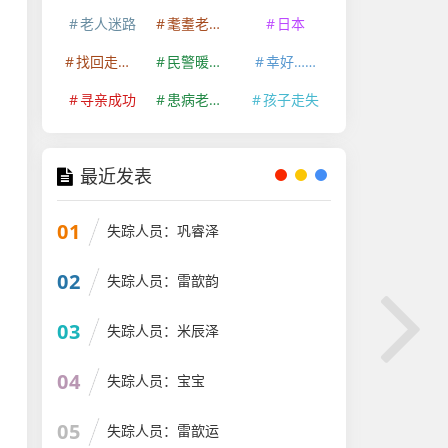
老人迷路
耄耋老人走失
日本
找回走失老人
民警暖心救助
幸好……
寻亲成功
患病老人走失
孩子走失
最近发表
01
失踪人员：巩睿泽
02
失踪人员：雷歆韵
03
失踪人员：米辰泽
04
失踪人员：宝宝
05
失踪人员：雷歆运