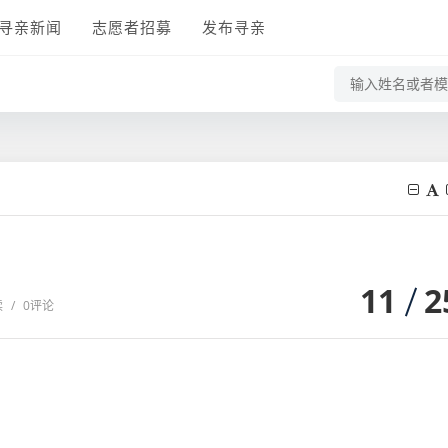
寻亲新闻
志愿者招募
发布寻亲
11
2
读
/
0评论
）