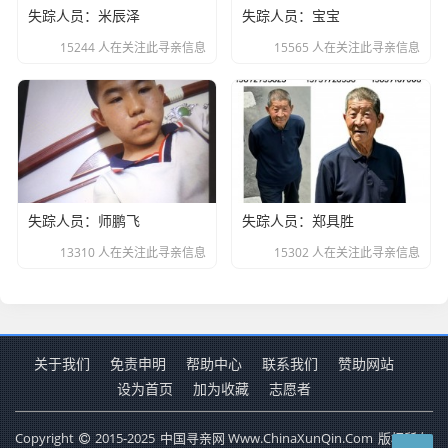
失踪人员：米辰泽
失踪人员：宝宝
15244 人在关注此寻亲信息
15565 人在关注此寻亲信息
失踪人员：师鹏飞
失踪人员：郑具胜
13310 人在关注此寻亲信息
15302 人在关注此寻亲信息
关于我们
免责申明
帮助中心
联系我们
赞助网站
设为首页
加为收藏
志愿者
Copyright
2015-2025
中国寻亲网 Www.ChinaXunQin.Com
版权所有.