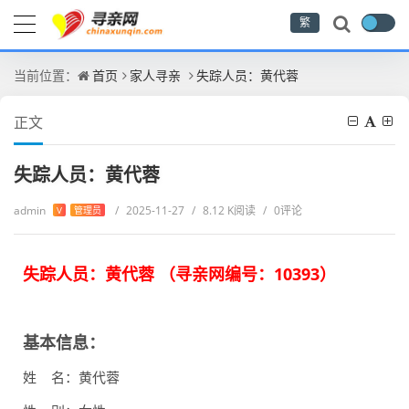
繁
当前位置：
首页
家人寻亲
失踪人员：黄代蓉
正文
失踪人员：黄代蓉
admin
/
2025-11-27
/
8.12 K阅读
/
0评论
V
管理员
失踪人员：黄代蓉 （
寻亲网编号：
10393
）
基本信息：
姓 名：黄代蓉