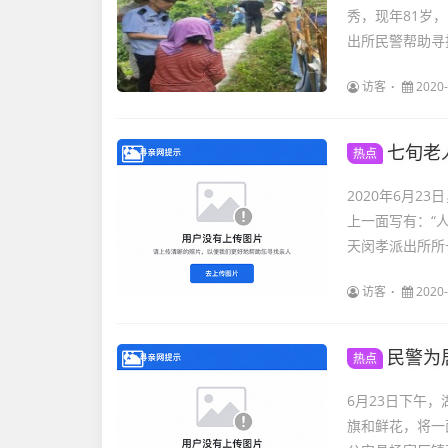
秀，现年81岁，
出所民警帮助寻找
访客
2020-
七旬老
热点
2020年6月
上一面写有：“人
天闵孝派出所所长
访客
2020-
民警为
热点
6月23日下午
旗和鲜花，将一