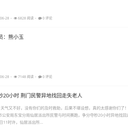
06-28
6828 阅读
0 评论
员：熊小玉
06-28
7148 阅读
0 评论
秒20小时 荆门民警异地找回走失老人
，天气又不好，没有你们的及时救助，后果不堪设想，真的太感谢你们了！
门市公安局东宝分局仙居派出所民警与时间赛跑，争分夺秒20小时异地找回
日11时许，仙居派出所...