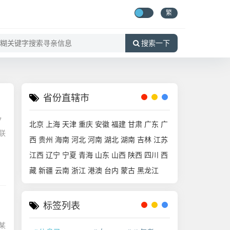
繁
搜索一下
省份直辖市
7
北京
上海
天津
重庆
安徽
福建
甘肃
广东
广
联
西
贵州
海南
河北
河南
湖北
湖南
吉林
江苏
江西
辽宁
宁夏
青海
山东
山西
陕西
四川
西
藏
新疆
云南
浙江
港澳
台内
蒙古
黑龙江
标签列表
某