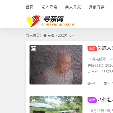
首页
家人寻亲
亲人寻家
其他寻亲
当前位置：
首页
2020年6月
失踪人
置顶
📌 寻亲编号：
失踪日期：202
系方式：1587334
admin
202
八旬老
热点
6月16日13