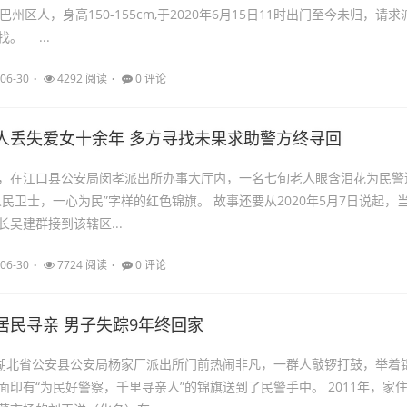
巴州区人，身高150-155cm,于2020年6月15日11时出门至今未归，请求
。 ...
06-30
4292 阅读
0 评论
人丢失爱女十余年 多方寻找未果求助警方终寻回
23日，在江口县公安局闵孝派出所办事大厅内，一名七旬老人眼含泪花为民警
民卫士，一心为民”字样的红色锦旗。 故事还要从2020年5月7日说起，
吴建群接到该辖区...
06-30
7724 阅读
0 评论
居民寻亲 男子失踪9年终回家
，湖北省公安县公安局杨家厂派出所门前热闹非凡，一群人敲锣打鼓，举着
面印有“为民好警察，千里寻亲人”的锦旗送到了民警手中。 2011年，家