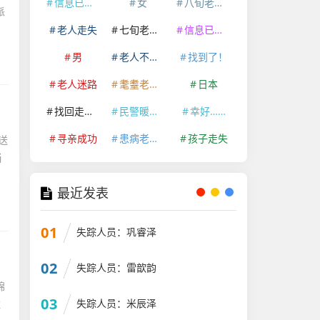
信息已经删除
女
八旬老人走失
派
老人走失
七旬老人走失
信息已删除
男
老人不慎走失
找到了！
老人迷路
耄耋老人走失
日本
找回走失老人
民警暖心救助
幸好……
寻亲成功
患病老人走失
孩子走失
送
当
最近发表
01
失踪人员：巩睿泽
02
失踪人员：雷歆韵
锦
03
失踪人员：米辰泽
住