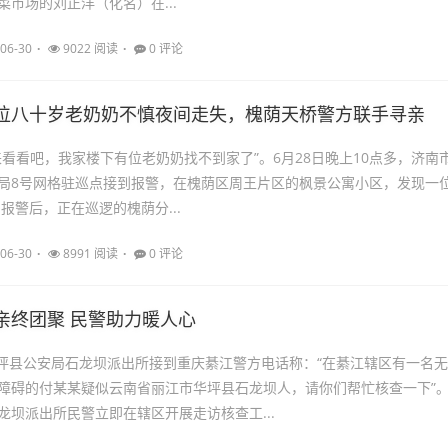
菜市场的刘正洋（化名）在...
06-30
9022 阅读
0 评论
位八十岁老奶奶不慎夜间走失，槐荫天桥警方联手寻亲
来看看吧，我家楼下有位老奶奶找不到家了”。6月28日晚上10点多，济南
局8号网格驻巡点接到报警，在槐荫区周王片区的枫景公寓小区，发现一
报警后，正在巡逻的槐荫分...
06-30
8991 阅读
0 评论
亲终团聚 民警助力暖人心
，华坪县公安局石龙坝派出所接到重庆綦江警方电话称：“在綦江辖区有一名无
障碍的付某某疑似云南省丽江市华坪县石龙坝人，请你们帮忙核查一下”
龙坝派出所民警立即在辖区开展走访核查工...