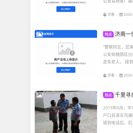
公安县杨家厂镇
访客
2020-
济南一
热点
“警察同志，您
公安局槐荫区分
走失老人。 接到
访客
2020-
千里寻
热点
2019年8月
户口且语言沟通
接到电话后，石