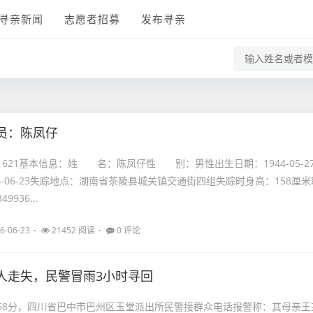
寻亲新闻
志愿者招募
发布寻亲
员：陈凤仔
21621基本信息：姓 名：陈凤仔性 别：男性出生日期：1944-05-2
6-06-23失踪地点：湖南省茶陵县城关镇交通街四组失踪时身高：158厘米
9936...
6-06-23
21452 阅读
0 评论
人走失，民警冒雨3小时寻回
时58分，四川省巴中市巴州区玉堂派出所民警接群众电话报警称：其母亲王