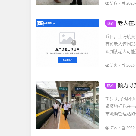
访客
2020-
老人在
热点
近日，上海轨交
有位老人询问9
识到该老人可能
访客
2020-
倾力寻
热点
“妈，儿子对不
紧紧地拥抱在一
市救助管理站的帮
访客
2020-