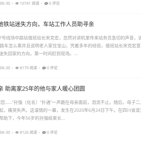
06-30
10741 阅读
0 评论
地铁站迷失方向，车站工作人员助寻亲
7号线场中路站值班站长宋克宏，忽然对讲机里传来站务员急切的声音，
3路车怎么乘并且说明老人家住宝山，凭着多年的经验，值班站长宋克宏意
迷失回家的方向，第一时间赶到现场。...
06-30
8179 阅读
0 评论
亲 助离家25年的他与家人暖心团圆
起您……”孙强（化名）“扑通”一声跪在母亲面前，泪流不止。随后，母子二
起，痛哭失声。这温情的一幕，发生在2020年6月24日下午。在四川省宜
助下，今年56岁的孙强结束长...
06-30
8126 阅读
0 评论