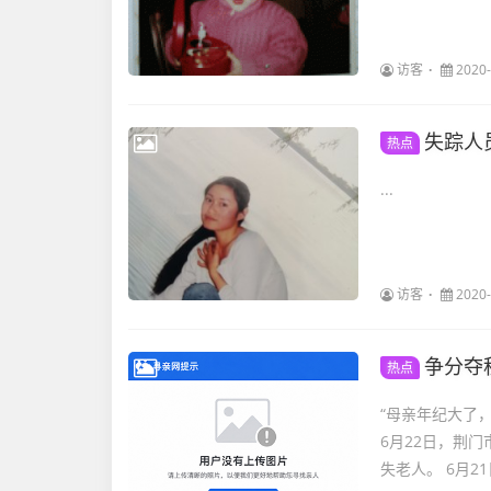
访客
2020-
失踪人
热点
...
访客
2020-
争分夺
热点
“母亲年纪大了
6月22日，荆
失老人。 6月21